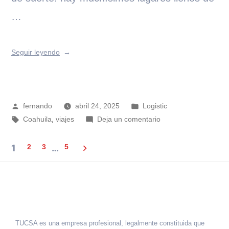
…
Seguir leyendo
fernando
abril 24, 2025
Logistic
,
Coahuila
viajes
Deja un comentario
1
2
3
…
5
TUCSA es una empresa profesional, legalmente constituida que