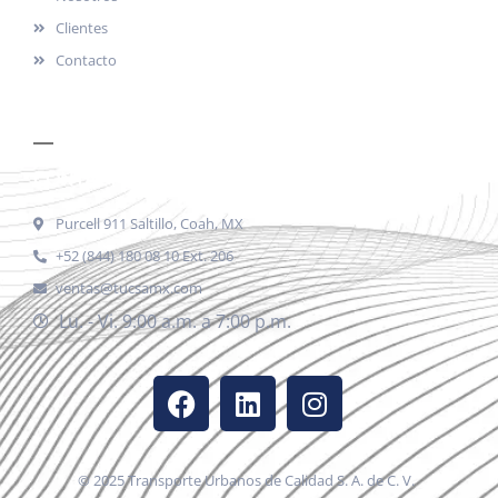
Clientes
Contacto
CONTACTO
Purcell 911 Saltillo, Coah, MX
+52 (844) 180 08 10 Ext. 206
ventas@tucsamx.com
Lu. - Vi. 9:00 a.m. a 7:00 p.m.
© 2025 Transporte Urbanos de Calidad S. A. de C. V.