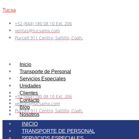
Tucsa
+52 (844) 180 08 10 Ext. 206
ventas@tucsamx.com
Purcell 911 Centro, Saltillo, Coah.
Inicio
Transporte de Personal
Servicios Especiales
Unidades
Clientes
+52 (844) 180 08 10 Ext. 206
Contacto
ventas@tucsamx.com
Blog
Purcell 911 Centro, Saltillo, Coah.
Nosotros
INICIO
TRANSPORTE DE PERSONAL
X
SERVICIOS ESPECIALES