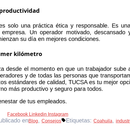
 productividad
s solo una práctica ética y responsable. Es una 
 la empresa. Un operador motivado, descansado 
ienzan su día en mejores condiciones.
imer kilómetro
a desde el momento en que un trabajador sube a
peradores y de todas las personas que transporta
ltos estándares de calidad, TUCSA es tu mejor opc
rno más productivo y seguro para todos.
ienestar de tus empleados.
Facebook
Linkedin
Instagram
ublicado en
,
Etiquetas:
,
Blog
Consejos
Coahuila
industr