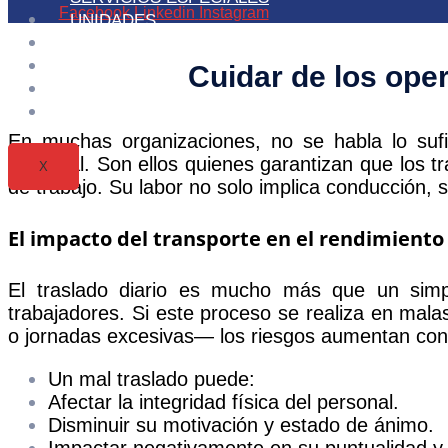
Facebook
Linkedin
Instagram
UNIDADES
CLIENTES
CONTACTO
Cuidar de los ope
BLOG
NOSOTROS
En muchas organizaciones, no se habla lo sufi
personal. Son ellos quienes garantizan que los t
X
de trabajo. Su labor no solo implica conducción,
El impacto del transporte en el rendimiento
El traslado diario es mucho más que un simple
trabajadores. Si este proceso se realiza en mal
o jornadas excesivas— los riesgos aumentan con
Un mal traslado puede:
Afectar la integridad física del personal.
Disminuir su motivación y estado de ánimo.
Impactar negativamente en su puntualidad y 