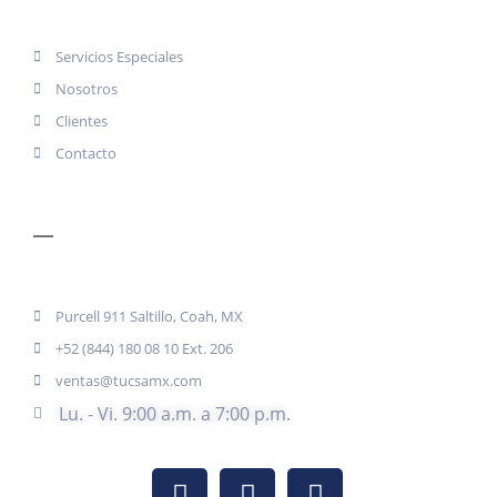
Servicios Especiales
Nosotros
Clientes
Contacto
CONTACTO
Purcell 911 Saltillo, Coah, MX
+52 (844) 180 08 10 Ext. 206
ventas@tucsamx.com
Lu. - Vi. 9:00 a.m. a 7:00 p.m.