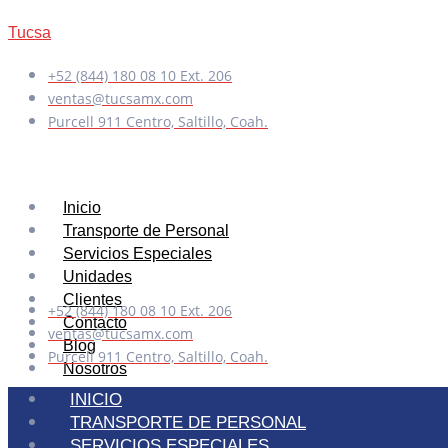
Tucsa
+52 (844) 180 08 10 Ext. 206
ventas@tucsamx.com
Purcell 911 Centro, Saltillo, Coah.
Inicio
Transporte de Personal
Servicios Especiales
Unidades
Clientes
+52 (844) 180 08 10 Ext. 206
Contacto
ventas@tucsamx.com
Blog
Purcell 911 Centro, Saltillo, Coah.
Nosotros
INICIO
TRANSPORTE DE PERSONAL
X
SERVICIOS ESPECIALES