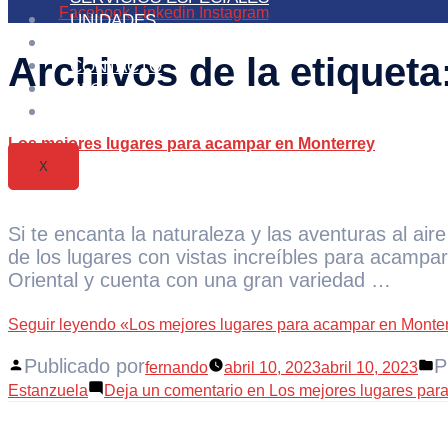
Facebook
Linkedin
Instagram
UNIDADES
CLIENTES
Archivos de la etiqueta
CONTACTO
BLOG
NOSOTROS
Los mejores lugares para acampar en Monterrey
X
Si te encanta la naturaleza y las aventuras al a
de los lugares con vistas increíbles para acamp
Oriental y cuenta con una gran variedad …
Seguir leyendo
«Los mejores lugares para acampar en Monte
Publicado por
P
fernando
abril 10, 2023
abril 10, 2023
Estanzuela
Deja un comentario
en Los mejores lugares par