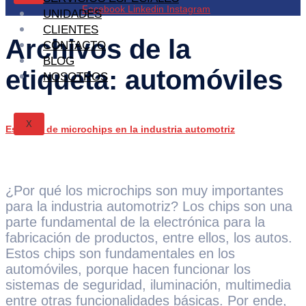
Facebook
Linkedin
Instagram
UNIDADES
CLIENTES
Archivos de la
CONTACTO
BLOG
etiqueta:
automóviles
NOSOTROS
X
Escasez de microchips en la industria automotriz
¿Por qué los microchips son muy importantes
para la industria automotriz? Los chips son una
parte fundamental de la electrónica para la
fabricación de productos, entre ellos, los autos.
Estos chips son fundamentales en los
automóviles, porque hacen funcionar los
sistemas de seguridad, iluminación, multimedia
entre otras funcionalidades básicas. Por ende,