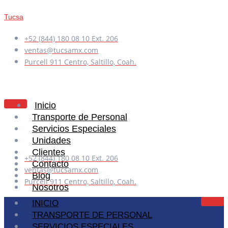
Tucsa
+52 (844) 180 08 10 Ext. 206
ventas@tucsamx.com
Purcell 911 Centro, Saltillo, Coah.
Inicio
Transporte de Personal
Servicios Especiales
Unidades
Clientes
+52 (844) 180 08 10 Ext. 206
Contacto
ventas@tucsamx.com
Blog
Purcell 911 Centro, Saltillo, Coah.
Nosotros
INICIO
TRANSPORTE DE PERSONAL
X
SERVICIOS ESPECIALES