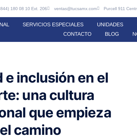
(844) 180 08 10 Ext. 206
ventas@tucsamx.com
Purcell 911 Centr
NAL
SERVICIOS ESPECIALES
UNIDADES
CONTACTO
BLOG
N
 e inclusión en el
te: una cultura
ional que empieza
 el camino