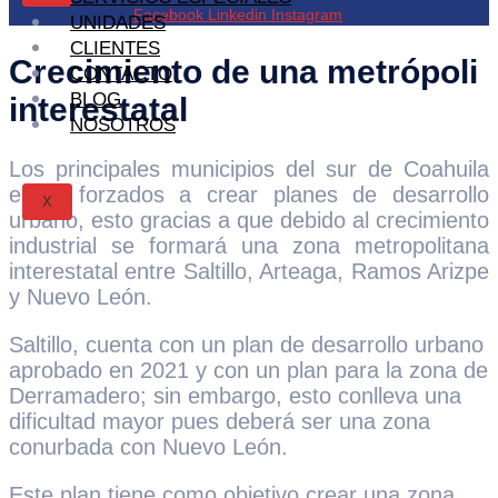
Facebook
Linkedin
Instagram
UNIDADES
CLIENTES
Crecimiento de una metrópoli
CONTACTO
BLOG
interestatal
NOSOTROS
Los principales municipios del sur de Coahuila
están forzados a crear planes de desarrollo
X
urbano, esto gracias a que debido al crecimiento
industrial se formará una zona metropolitana
interestatal entre Saltillo, Arteaga, Ramos Arizpe
y Nuevo León.
Saltillo, cuenta con un plan de desarrollo urbano
aprobado en 2021 y con un plan para la zona de
Derramadero; sin embargo, esto conlleva una
dificultad mayor pues deberá ser una zona
conurbada con Nuevo León.
Este plan tiene como objetivo crear una zona