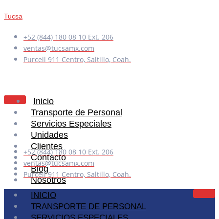
Tucsa
+52 (844) 180 08 10 Ext. 206
ventas@tucsamx.com
Purcell 911 Centro, Saltillo, Coah.
Inicio
Transporte de Personal
Servicios Especiales
Unidades
Clientes
+52 (844) 180 08 10 Ext. 206
Contacto
ventas@tucsamx.com
Blog
Purcell 911 Centro, Saltillo, Coah.
Nosotros
INICIO
TRANSPORTE DE PERSONAL
X
SERVICIOS ESPECIALES