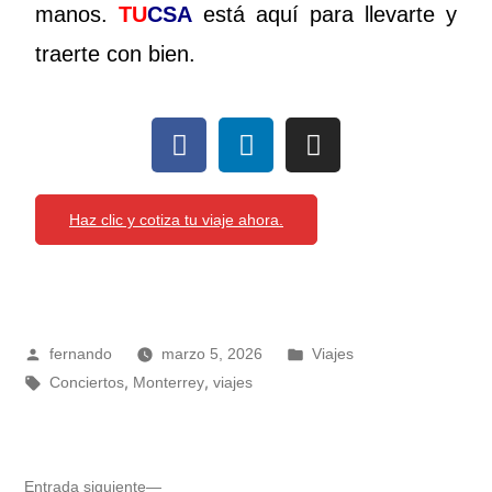
manos.
TU
CSA
está aquí para llevarte y
traerte con bien.
Haz clic y cotiza tu viaje ahora.
fernando
marzo 5, 2026
Viajes
,
,
Conciertos
Monterrey
viajes
Entrada siguiente