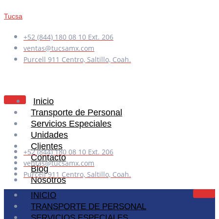
Tucsa
+52 (844) 180 08 10 Ext. 206
ventas@tucsamx.com
Purcell 911 Centro, Saltillo, Coah.
Inicio
Transporte de Personal
Servicios Especiales
Unidades
Clientes
+52 (844) 180 08 10 Ext. 206
Contacto
ventas@tucsamx.com
Blog
Purcell 911 Centro, Saltillo, Coah.
Nosotros
INICIO
TRANSPORTE DE PERSONAL
X
SERVICIOS ESPECIALES