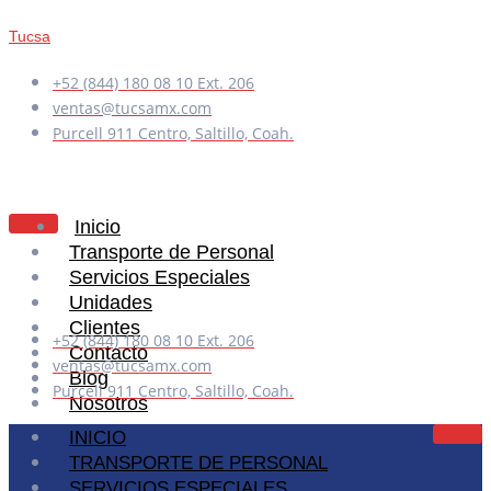
Tucsa
+52 (844) 180 08 10 Ext. 206
ventas@tucsamx.com
Purcell 911 Centro, Saltillo, Coah.
Inicio
Transporte de Personal
Servicios Especiales
Unidades
Clientes
+52 (844) 180 08 10 Ext. 206
Contacto
ventas@tucsamx.com
Blog
Purcell 911 Centro, Saltillo, Coah.
Nosotros
INICIO
TRANSPORTE DE PERSONAL
X
SERVICIOS ESPECIALES