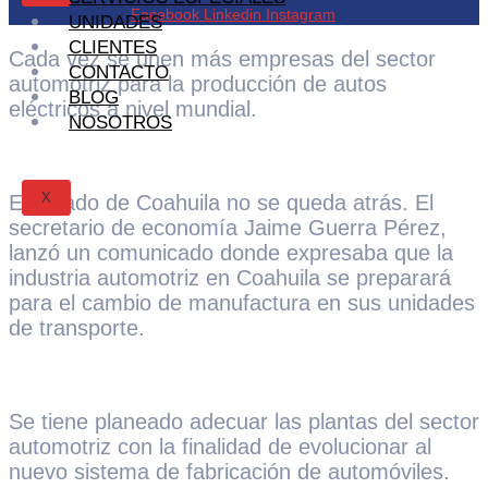
Facebook
Linkedin
Instagram
UNIDADES
CLIENTES
Cada vez se unen más empresas del sector
CONTACTO
automotriz para la producción de autos
BLOG
eléctricos a nivel mundial.
NOSOTROS
X
El estado de Coahuila no se queda atrás. El
secretario de economía Jaime Guerra Pérez,
lanzó un comunicado donde expresaba que la
industria automotriz en Coahuila se preparará
para el cambio de manufactura en sus unidades
de transporte.
Se tiene planeado adecuar las plantas del sector
automotriz con la finalidad de evolucionar al
nuevo sistema de fabricación de automóviles.