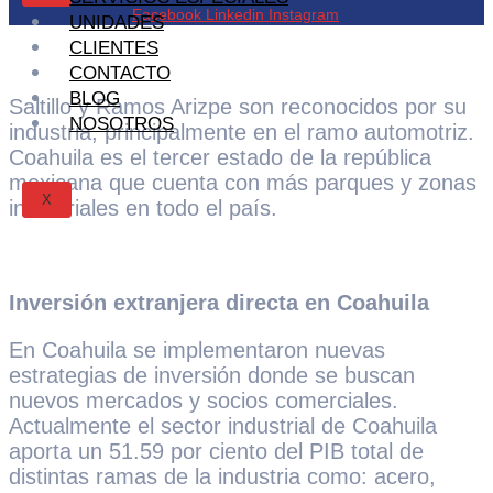
Facebook
Linkedin
Instagram
UNIDADES
CLIENTES
CONTACTO
BLOG
Saltillo y Ramos Arizpe son reconocidos por su
NOSOTROS
industria, principalmente en el ramo automotriz.
Coahuila es el tercer estado de la república
mexicana que cuenta con más parques y zonas
X
industriales en todo el país.
Inversión extranjera directa en Coahuila
En Coahuila se implementaron nuevas
estrategias de inversión donde se buscan
nuevos mercados y socios comerciales.
Actualmente el sector industrial de Coahuila
aporta un 51.59 por ciento del PIB total de
distintas ramas de la industria como: acero,