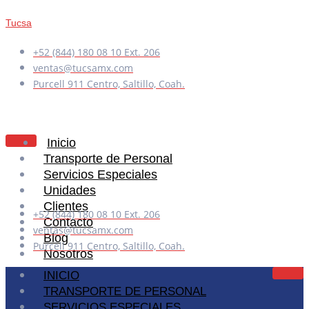
Tucsa
+52 (844) 180 08 10 Ext. 206
ventas@tucsamx.com
Purcell 911 Centro, Saltillo, Coah.
Inicio
Transporte de Personal
Servicios Especiales
Unidades
Clientes
+52 (844) 180 08 10 Ext. 206
Contacto
ventas@tucsamx.com
Blog
Purcell 911 Centro, Saltillo, Coah.
Nosotros
INICIO
TRANSPORTE DE PERSONAL
X
SERVICIOS ESPECIALES