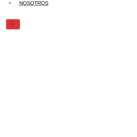
NOSOTROS
X
…siempre
superando tus
expectativas.
ESTAMOS A TUS ORDENES